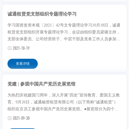
诚通租赁党支部组织专题理论学习
学习国资发资本规〔2021〕42号文专题理论学习10月18日，诚通
租赁党支部组织开展专题理论学习，会议由组织委员梁璐主持，
支部全体委员、公司经营班子、中层干部及党务工作人员参加本
次学习。2021年是金融领域风险高发的一年，也是诚通租赁转型
2021-10-19
起航的一年，严控风险是公司的核心经营理念，诚通租赁党支部
高度重视公司经营风险防控工作，将学习国资委《关于进一步...
查看详情
党建 | 参观中国共产党历史展览馆
为热烈庆祝建国72周年，深入开展“四史”宣传教育、爱国主义教
育。9月26日，诚通融资租赁有限公司（以下简称“诚通租赁”）
组织在京员工参观中国共产党历史展览馆。●展览馆分为四个部
分、共九个展厅，以“不忘初心、牢记使命”为主线，通过2600余
2021-09-30
幅图片、3500多件套文物实物，第一次全方位、全过程、全景